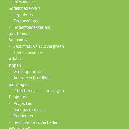
Informatie
bodembedekkers
Legadvies
Toepassingen
Bodembedekker als
plantenmat
Sedumdak
Sedumdak van Covergreen
Sedumcassette
Advies
Kopen
Verkooppunten
Actuele prijzenlijst
aanvragen
Direct een prijs aanvragen
Projecten
Projecten
openbare ruimte
Particulier
Bedrijven en overheden
Wie zijn wij